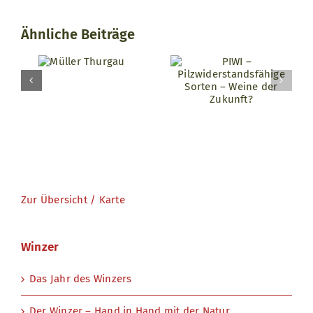
Ähnliche Beiträge
ler
PIWI –
gau
Pilzwiderstandsfähige
Sorten – Weine
der Zukunft?
Zur Übersicht / Karte
Winzer
Das Jahr des Winzers
Der Winzer – Hand in Hand mit der Natur