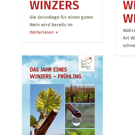
WINZERS
W
W
Die Grundlage für einen guten
Wein wird bereits im
Währe
Weiterlesen ››
Art W
schn
ers –