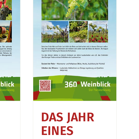
Winzers –
r
DAS JAHR
EINES