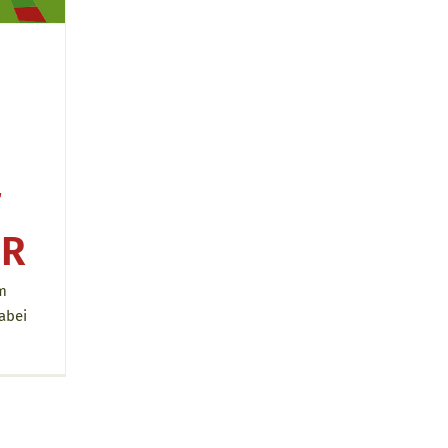
T
UR
im
abei