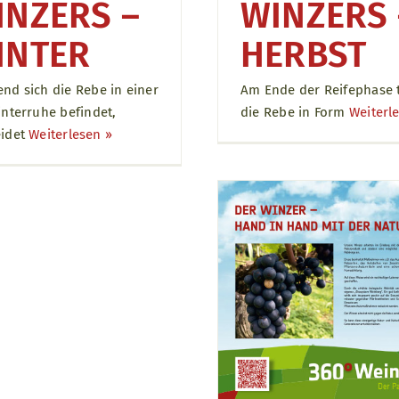
INZERS –
WINZERS 
INTER
HERBST
nd sich die Rebe in einer
Am Ende der Reifephase t
interruhe befindet,
die Rebe in Form
Weiterle
eidet
Weiterlesen ››
Der Winzer – Hand in Hand
mit der Natur