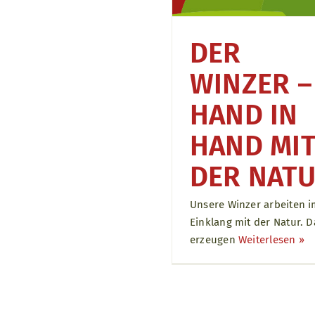
DER
WINZER –
HAND IN
HAND MI
DER NAT
Unsere Winzer arbeiten 
Einklang mit der Natur. D
erzeugen
Weiterlesen ››