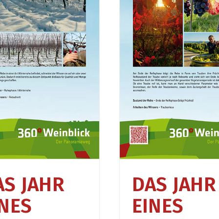
Das Jahr eines Winzers –
Das Jahr eines 
Herbst
Somme
AS JAHR
DAS JAHR
INES
EINES